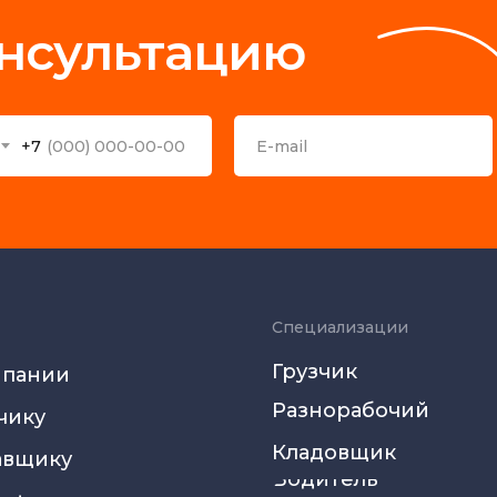
онсультацию
+7
Специализации
Грузчик
мпании
Разнорабочий
чику
Кладовщик
авщику
Водитель