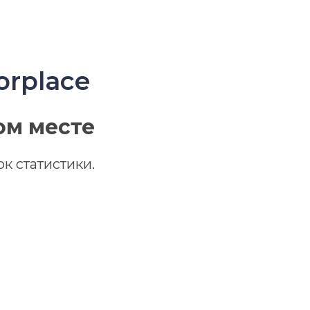
orplace
ом месте
к статистики.