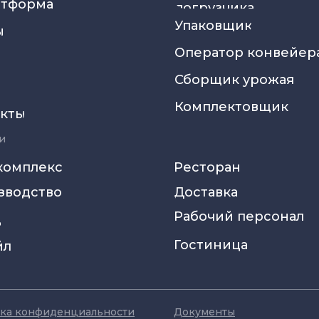
атформа
погрузчика
Упаковщик
ы
Оператор конвейер
Сборщик урожая
Комплектовщик
акты
и
комплекс
Ресторан
зводство
Доставка
Рабочий персонал
д
Гостиница
йл
ка конфиденциальности
Документы