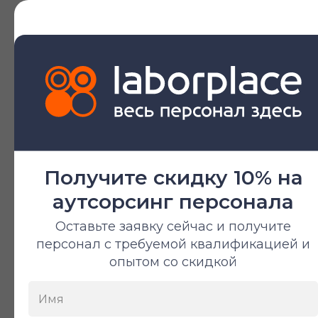
Водитель высотного
штабелера
От 380 ₽/час
Получите скидку 10% на
аутсорсинг персонала
Маркировщик
От 370 ₽/час
Оставьте заявку сейчас и получите
персонал с требуемой квалификацией и
опытом со скидкой
Предоставляем лучших
специалистов