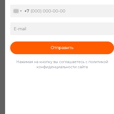
Подробнее о сфере
+7
Отправить
Разнорабочий
Нажимая на кнопку вы соглашаетесь с политикой
От 380 ₽/час
конфиденциальности сайта
Оператор
конвейерной линии