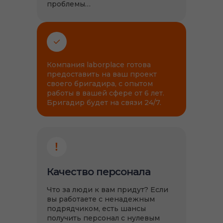
проблемы…
Компания laborplace готова
предоставить на ваш проект
своего бригадира, с опытом
работы в вашей сфере от 6 лет.
Бригадир будет на связи 24/7.
Качество персонала
Что за люди к вам придут? Если
вы работаете с ненадежным
подрядчиком, есть шансы
получить персонал с нулевым