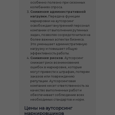
особенно полезно при сезонных
колебаниях спроса.
Снижение административной
нагрузки.
Передача функции
маркировки на аутсорсинг
освобождает внутренний персонал
компании от выполнения рутинных
задач, позволяя сосредоточиться на
более важных аспектах бизнеса.
Это уменьшает административную
нагрузку и повышает общую
эффективность работы.
Снижение рисков
. Аутсорсинг
снижает риск возникновения
ошибок в маркировке, которые
могут привести к штрафам, потерям
заказов или повреждению
репутации. Аутсорсинговая
компания несет ответственность за
качество выполненных работ и
обеспечивает соблюдение всех
необходимых стандартов и норм.
Цены на аутсорсинг
маркировщиков