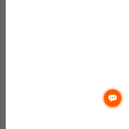
Асфальтоукладчик
От 280 ₽/час
Животновод
От 380 ₽/час