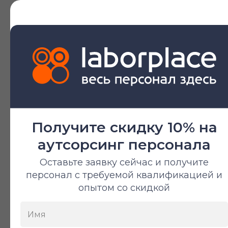
Разнорабочий
Гр
От 380 ₽/час
От 3
Все специализации
Предоставляем лучших
специалистов
Получите скидку 10% на
аутсорсинг персонала
Подробнее о сфере
Оставьте заявку сейчас и получите
персонал с требуемой квалификацией и
опытом со скидкой