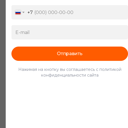
Разнорабочий
+7
От 380 ₽/час
Отправить
Нажимая на кнопку вы соглашаетесь с политикой
Кладовщик
конфиденциальности сайта
От 400 ₽/час
Водитель