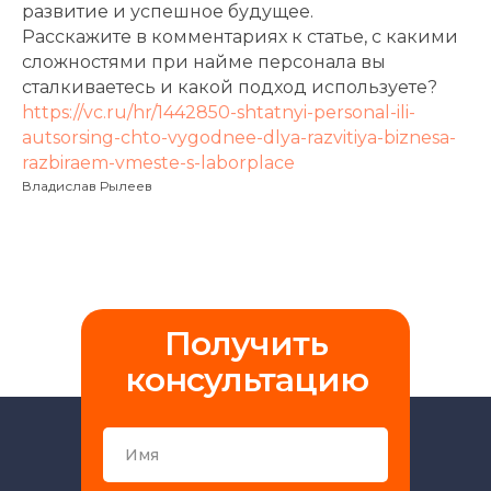
развитие и успешное будущее.
Расскажите в комментариях к статье, с какими
сложностями при найме персонала вы
сталкиваетесь и какой подход используете?
https://vc.ru/hr/1442850-shtatnyi-personal-ili-
autsorsing-chto-vygodnee-dlya-razvitiya-biznesa-
razbiraem-vmeste-s-laborplace
Владислав Рылеев
Получить
консультацию