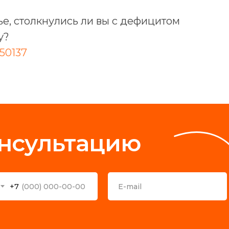
ье, столкнулись ли вы с дефицитом
у?
50137
онсультацию
+7