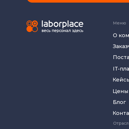
Меню
О ко
Заказ
Пост
IT-пл
Кейс
Цены
Блог
Конт
Отрасл