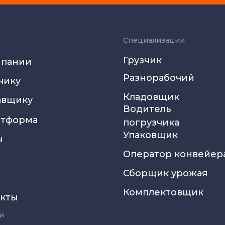
Специализации
Грузчик
мпании
Разнорабочий
чику
Кладовщик
авщику
Водитель
атформа
погрузчика
Упаковщик
ы
Оператор конвейер
Сборщик урожая
Комплектовщик
акты
и