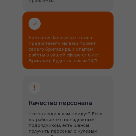
проблемы…
Компания laborplace готова
предоставить на ваш проект
своего бригадира, с опытом
работы в вашей сфере от 6 лет.
Бригадир будет на связи 24/7.
Качество персонала
Что за люди к вам придут? Если
вы работаете с ненадежным
подрядчиком, есть шансы
получить персонал с нулевым