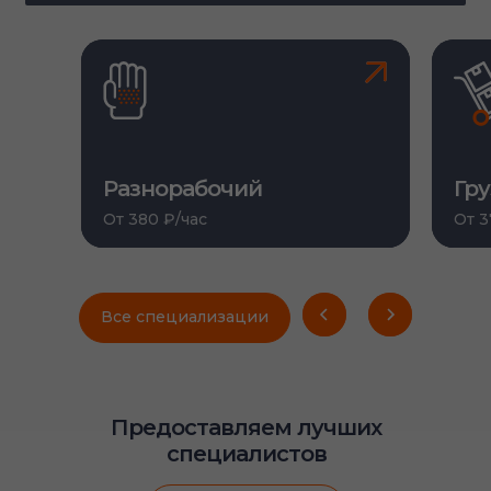
Разнорабочий
Гр
От 380 ₽/час
От 3
Все специализации
Предоставляем лучших
специалистов