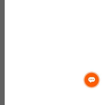
Рабочий на переборку
овощей, фруктов, ягод
От 380 ₽/час
Упаковщик овощей,
фруктов, ягод
От 390 ₽/час