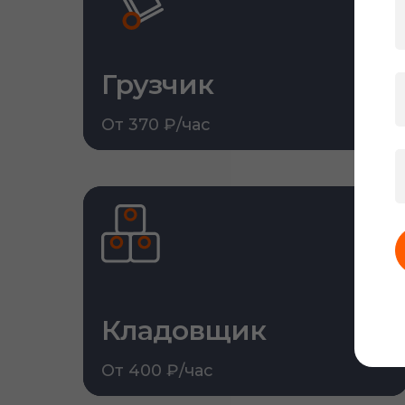
Грузчик
От 370 ₽/час
Кладовщик
От 400 ₽/час