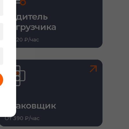
Водитель
погрузчика
От 520 ₽/час
Упаковщик
От 390 ₽/час