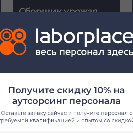
Сборщик урожая
От 370 ₽/час
Все специализации
Получите скидку 10% на
х специалистов
аутсорсинг персонала
Оставьте заявку сейчас и получите персонал с
требуемой квалификацией и опытом со скидко