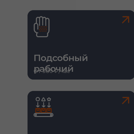
Подсобный
рабочий
От 380 ₽/час