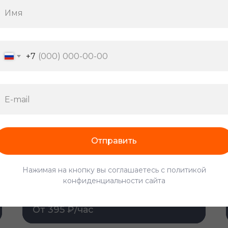
Разнорабочий
+7
От 380 ₽/час
Отправить
Нажимая на кнопку вы соглашаетесь с политикой
конфиденциальности сайта
Комплектовщик
От 395 ₽/час