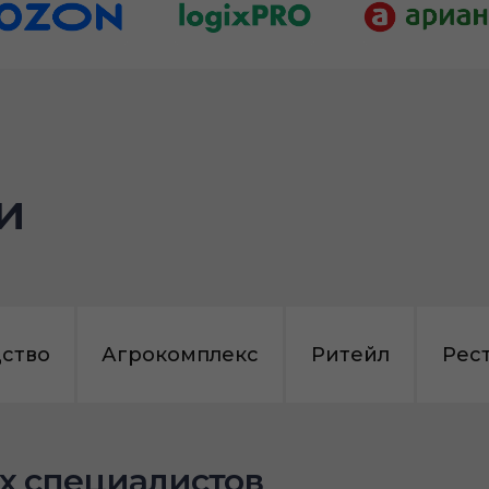
и
ство
Агрокомплекс
Ритейл
Рес
х специалистов