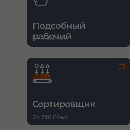
Подсобный
рабочий
От 380 ₽/час
Сортировщик
От 380 ₽/час