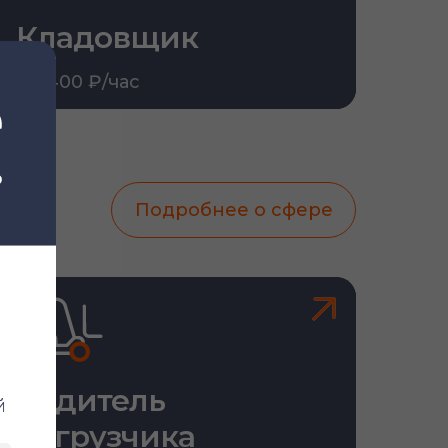
Кладовщик
От 400 ₽/час
Подробнее о сфере
Водитель
й
погрузчика