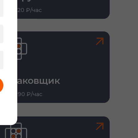
От 520 ₽/час
Упаковщик
От 390 ₽/час