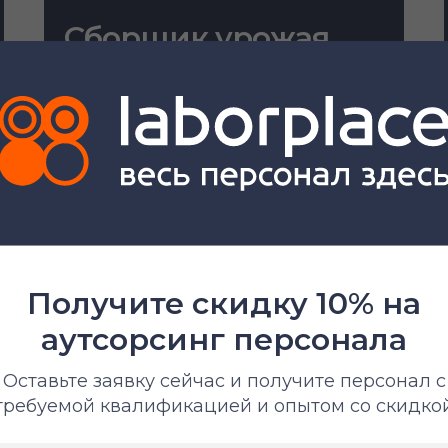
Сборщик урожая
От 370 ₽/час
х специалистов
Получите скидку 10% на
аутсорсинг персонала
Оставьте заявку сейчас и получите персонал с
требуемой квалификацией и опытом со скидко
Разнорабочий