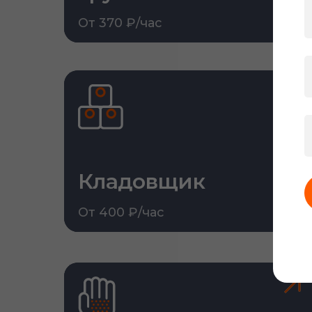
От 370 ₽/час
Кладовщик
От 400 ₽/час