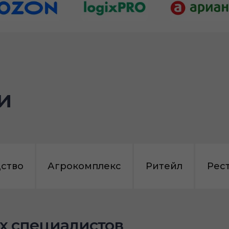
и
ство
Агрокомплекс
Ритейл
Рес
х специалистов